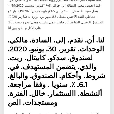
كما انخفض معدل البطالة إلى حوالى 8% (أكتوبر- ديسمبر 19/2020). -
وصل متوسط معدل التضخم إلى 5% (يوليو- مارس 19/2020)، وارتفع
احتياطي النقد الأجنبي ليغطى 8.5 شهر من الواردات (مارس 2020).
الصندوق الوطني للتقاعد عن حادث عمل يناسب معدل عجزه نسبة 50℅
على الأقل و الذي يبين لنا
لنا. أن. نقدم. إلى. السادة. مالكي.
الوحدات. تقرير. 30. يونيو. 2020.
لصندوق. سدكو. كابيتال. ريت.
والذي. يتضمن المستهدف. في.
شروط. وأحكام. الصندوق. والبالغ.
6.1. ٪. سنويا . وفقا مراجعة.
ألنشطة. االستثمار. خالل. الفترة.
ومستجدات. الص