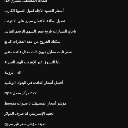
كلمات المستقبل مشرق جدا
أسعار العقود الآجلة لفول الصويا الكارب
تفعيل بطاقة الائتمان سيرز على الانترنت
باجاج السيارات تاريخ سعر السهم الرسم البياني
يمكنك الخروج من عقد العقارات كبائع
سعر ثابت مقابل ديون ذات معدل فائدة متغير
بابا التسوق عبر الإنترنت الهند التجزئة
الروبية ndf
أفضل أسعار الفائدة في البنوك الوطنية
Npa مركز معدل nxx
مؤشر أسعار المستهلك 5 سنوات متوسط
الجنيه الإسترليني لنا صرف الدولار
صيغة مؤشر سعر غير مرجح