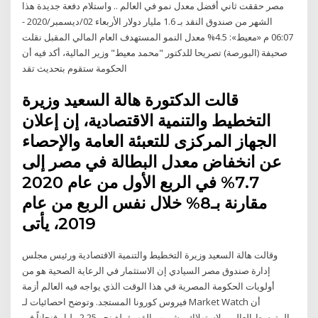
مصر حققت ثاني أفضل معدل نمو في العالم .. واستلام دفعة جديدة هذا
الشهر من صندوق النقد بـ 1.6 مليار دولار الأربعاء 02/ديسمبر/2020 -
06:07 م «معيط»: 4.5% معدل النمو المستهدف العام المالي المقبل نقلت
صحيفة (البورصة) تصريحا للدكتور "محمد معيط" وزير المالية، أكد فيه أن
الحكومة ستقوم بتحديث تقد
قالت الدكتورة هالة السعيد وزيرة
التخطيط والتنمية الاقتصادية، إن إعلان
الجهاز المركزى للتعبئة العامة والإحصاء
عن انخفاض معدل البطالة في مصر إلى
7.7% في الربع الأول من عام 2020
مقارنة بـ8% خلال نفس الربع من عام
2019، يأتى
وقالت هالة السعيد وزيرة التخطيط والتنمية الاقتصادية ورئيس مجلس
إدارة صندوق مصر السيادي إن الاستثمار في الرعاية الصحية هو من
أولويات الحكومة المصرية في هذا الوقت الذي يواجه فيه العالم أزمة
فيروس كورونا المستجد. وتوضح احصائيات لـ Market Watch أن
المتوسط العالمي لاستهلاك مشروب القهوة بلغ نحو 2,25 مليار فنجاناً في