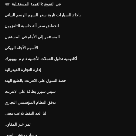
القيمة المستقبلية 401k في التفوق
باجاج السيارات تاريخ سعر السهم الرسم البياني
انخفاض سعر آلة حاسبة التلفزيون
المستثمر إلى الأمام في المستقبل
الأسهم الآجلة الويكي
أكاديمية تداول العملات الأجنبية ذ م م نيويورك
إدارة التجارة الفيدرالية
حصة السوق على الانترنت بالطبع الهند
سيتي سيرز بطاقة على الانترنت
تدفق النظام المؤسسي التجاري
لنا العد النفط تلاعب معنى
تمر عبر المقاول
حساب مؤشر السعر