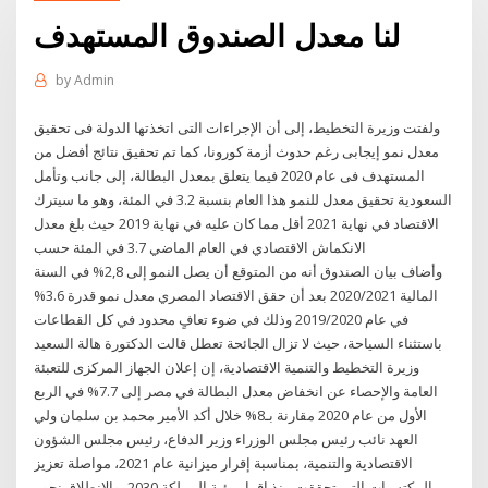
لنا معدل الصندوق المستهدف
by
Admin
ولفتت وزيرة التخطيط، إلى أن الإجراءات التى اتخذتها الدولة فى تحقيق
معدل نمو إيجابى رغم حدوث أزمة كورونا، كما تم تحقيق نتائج أفضل من
المستهدف فى عام 2020 فيما يتعلق بمعدل البطالة، إلى جانب وتأمل
السعودية تحقيق معدل للنمو هذا العام بنسبة 3.2 في المئة، وهو ما سيترك
الاقتصاد في نهاية 2021 أقل مما كان عليه في نهاية 2019 حيث بلغ معدل
الانكماش الاقتصادي في العام الماضي 3.7 في المئة حسب
وأضاف بيان الصندوق أنه من المتوقع أن يصل النمو إلى 2,8% في السنة
المالية 2020/2021 بعد أن حقق الاقتصاد المصري معدل نمو قدرة 3.6%
في عام 2019/2020 وذلك في ضوء تعافٍ محدود في كل القطاعات
باستثناء السياحة، حيث لا تزال الجائحة تعطل قالت الدكتورة هالة السعيد
وزيرة التخطيط والتنمية الاقتصادية، إن إعلان الجهاز المركزى للتعبئة
العامة والإحصاء عن انخفاض معدل البطالة في مصر إلى 7.7% في الربع
الأول من عام 2020 مقارنة بـ8% خلال أكد الأمير محمد بن سلمان ولي
العهد نائب رئيس مجلس الوزراء وزير الدفاع، رئيس مجلس الشؤون
الاقتصادية والتنمية، بمناسبة إقرار ميزانية عام 2021، مواصلة تعزيز
المكتسبات التي تحققت منذ إقرار رؤية المملكة 2030، والانطلاق نحو -