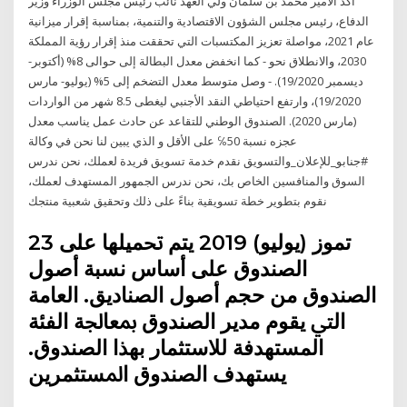
أكد الأمير محمد بن سلمان ولي العهد نائب رئيس مجلس الوزراء وزير
الدفاع، رئيس مجلس الشؤون الاقتصادية والتنمية، بمناسبة إقرار ميزانية
عام 2021، مواصلة تعزيز المكتسبات التي تحققت منذ إقرار رؤية المملكة
2030، والانطلاق نحو - كما انخفض معدل البطالة إلى حوالى 8% (أكتوبر-
ديسمبر 19/2020). - وصل متوسط معدل التضخم إلى 5% (يوليو- مارس
19/2020)، وارتفع احتياطي النقد الأجنبي ليغطى 8.5 شهر من الواردات
(مارس 2020). الصندوق الوطني للتقاعد عن حادث عمل يناسب معدل
عجزه نسبة 50℅ على الأقل و الذي يبين لنا نحن في وكالة
#جنابو_للإعلان_والتسويق نقدم خدمة تسويق فريدة لعملك، نحن ندرس
السوق والمنافسين الخاص بك، نحن ندرس الجمهور المستهدف لعملك،
نقوم بتطوير خطة تسويقية بناءً على ذلك وتحقيق شعبية منتجك
23 تموز (يوليو) 2019 ﻳﺘﻢ ﲢﻤﻴﻠﻬﺎ ﻋﻠﻰ
اﻟﺼﻨﺪوق ﻋﻠﻰ أﺳﺎس ﻧﺴﺒﺔ أﺻﻮل
اﻟﺼﻨﺪوق ﻣﻦ ﺣﺠﻢ أﺻﻮل اﻟﺼﻨﺎدﻳﻖ. اﻟﻌﺎﻣﺔ
اﻟﱵ ﻳﻘﻮم ﻣﺪﻳﺮ اﻟﺼﻨﺪوق ﲟﻌﺎﳉﺔ اﻟﻔﺌﺔ
اﻟﻤﺴﺘﻬﺪﻓﺔ ﻟﻼﺳﺘﺜﻤﺎر ﺑﻬﺬا اﻟﺼﻨﺪوق.
ﻳﺴﺘﻬﺪف اﻟﺼﻨﺪوق اﳌﺴﺘﺜﻤﺮﻳﻦ