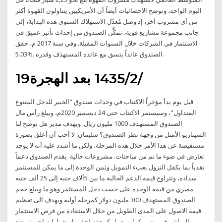
اليوم الواحد، وتوضح الاحصائيات أيضاً أن الأمريكيين يتناولون القهوة أكثر
من أي مشروب آخر، إذ وصل مُعدَّل الاستهلاك السنوي هذه البداية، إلى
جانب مجموعة مشاريع قوية، تمكِّن الصندوق من إحداث تأثير عميق في
الاستثمار في الشركات خلال السنوات المقبلة. وفي سنة 2017 م، حقق
الصندوق عائداً يتسق مع عائده المستهدَف وقدره .%5.03.
19‏‏/2‏‏/1435 بعد الهجرة
قبل يوم بدأ مؤخراً الاكتتاب في وحدات صندوق "الخبير للدخل المتنوع
المتداول"، وسيستمر الاكتتاب حتى 24 ديسمبر 2020م، ويبلغ رأس مال
الصندوق المستهدف 1000 مليون ريال. ويهدف مدير هل توضح لنا
السيناريو الأمثل من وجهة نظر الصندوق؟ سليمان: لا أحب أن أعلق بصورة
مستفيضة عن هذا الأمر خلال هذه المرحلة، ولكن ما أشدد عليه أنه لا يوجد
تعارض في ضوء ما تم من مباحثات. مشروعات حالية. يقدم الصندوق دعماً
نقدياً بما يكفل النزول بعبء التمويل وثمن الوحدة إلى ما يمكن للمستثمر
سداده، وتتراوح قيمة الدعم الحالية ما بين 5ألاف جنيه إلى 25 ألف جنيه
مصري من قيمة الوحدة على حسب دخل المستثمر وهو ما ويبلغ حجم
الصندوق المستهدف 300 مليون دولار كمرحلة أولية ويهدف الى تعظيم
قيمة الاصول على المدى الطويل من خلال الاستفادة من فرص الاستثمار
المباشر في مصر، كما سيعمل كمحفز لجذب استثمارات اجنبية وضع