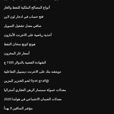
أنواع المصالح الملكية للنفط والغاز
فتح حساب في ادجار اون لاين
صافي معدل تشغيل التمويل
أحذية رياضية على الانترنت الأمازون
هونج كونج سخان النفط
أسعار غاز المخزون
الشهادة الفضية بالدولار 1935 ج
دويتشه بنك على الانترنت ديسيبل التفاعلية
لحم الخنزير البنزين fiyat grafiği
معدلات عمولة سمسار الرهن العقاري أستراليا
معدلات الضمان الاجتماعي في هولندا 2020
مؤشر الساقين لا يهدأ