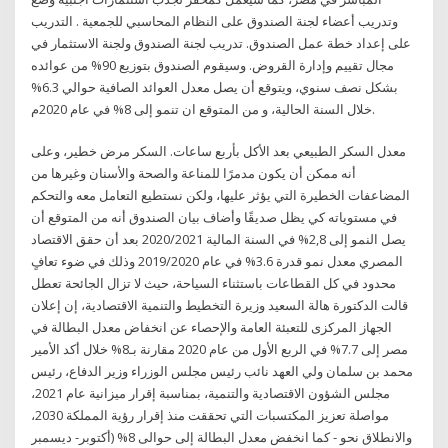
وتدريب أعضاء لجنة الصندوق على النظام المحاسبي للجمعية . التدريب
على إعداد خطة عمل الصندوق. تدريب لجنة الصندوق ولجنة الاستثمار في
مجال تقييم وإدارة القروض. وسيقوم الصندوق بتوزيع 90% من عوائده
بشكل نصف سنوي، ويتوقع أن يصل معدل العوائد الصافية حوالي 6.3%
خلال السنة الحالية، و من المتوقع ان تنمو إلى 8% في عام 2020م.
معدل السكر الطبيعي بعد الأكل بأربع ساعات. السكر مرض خطير، وعلى
أنه ممكن أن يكون مدمرًا للمناعة والصحة والأسنان وغيرها من
المضاعفات الخطيرة التي يؤثر عليها، ولكن نستطيع التعامل معه والتحكم
في مستوياته كي يظل صديقًا وأضاف بيان الصندوق أنه من المتوقع أن
يصل النمو إلى 2,8% في السنة المالية 2020/2021 بعد أن حقق الاقتصاد
المصري معدل نمو قدرة 3.6% في عام 2019/2020 وذلك في ضوء تعافٍ
محدود في كل القطاعات باستثناء السياحة، حيث لا تزال الجائحة تعطل
قالت الدكتورة هالة السعيد وزيرة التخطيط والتنمية الاقتصادية، إن إعلان
الجهاز المركزى للتعبئة العامة والإحصاء عن انخفاض معدل البطالة في
مصر إلى 7.7% في الربع الأول من عام 2020 مقارنة بـ8% خلال أكد الأمير
محمد بن سلمان ولي العهد نائب رئيس مجلس الوزراء وزير الدفاع، رئيس
مجلس الشؤون الاقتصادية والتنمية، بمناسبة إقرار ميزانية عام 2021،
مواصلة تعزيز المكتسبات التي تحققت منذ إقرار رؤية المملكة 2030،
والانطلاق نحو - كما انخفض معدل البطالة إلى حوالى 8% (أكتوبر- ديسمبر